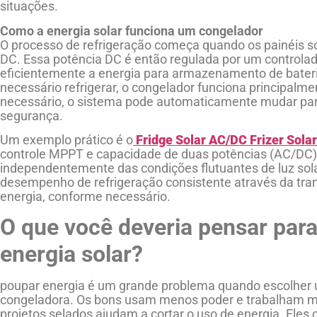
situações.
Como a energia solar funciona um congelador
O processo de refrigeração começa quando os painéis so
DC. Essa potência DC é então regulada por um controlad
eficientemente a energia para armazenamento de bateri
necessário refrigerar, o congelador funciona principal
necessário, o sistema pode automaticamente mudar pa
segurança.
Um exemplo prático é o
Fridge Solar AC/DC Frizer Solar
controle MPPT e capacidade de duas potências (AC/DC)
independentemente das condições flutuantes de luz sol
desempenho de refrigeração consistente através da tra
energia, conforme necessário.
O que você deveria pensar par
energia solar?
poupar energia é um grande problema quando escolher 
congeladora. Os bons usam menos poder e trabalham m
projetos selados ajudam a cortar o uso de energia. Eles