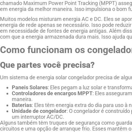
chamado Maximum Power Point Tracking (MPPT) assegur
em energia da melhor maneira. Isso impulsiona o bom f
Muitos modelos misturam energia AC e DC. Eles se apon
energia de rede apenas se necessário. Isso pode reduzir
em necessidade de fontes de energia antigas. Além disso
com que a energia armazenada dura mais. Isso ajuda qua
Como funcionam os congelador
Que partes você precisa?
Um sistema de energia solar congelador precisa de alg
Paneis Solares
: Eles pegam a luz solar e transfo
Controladores de encargos MPPT
: Eles asseguram
maneira.
Baterias
: Eles têm energia extra do dia para uso à 
Unidade de congelador
: O congelador é construíd
um interruptor AC/DC.
Alguns também têm truques de segurança como guardas 
circuitos e uma opção de arranque frio. Esses mantêm o