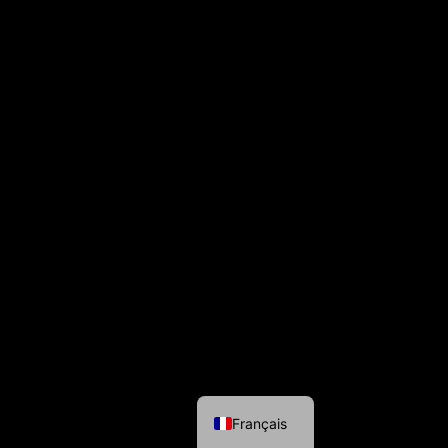
DE
ire
 Services
Nous
us
Français