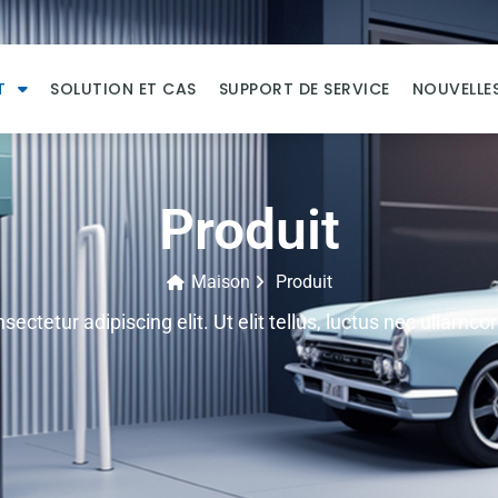
T
SOLUTION ET CAS
SUPPORT DE SERVICE
NOUVELLE
Produit
Maison
Produit
ectetur adipiscing elit. Ut elit tellus, luctus nec ullamcor