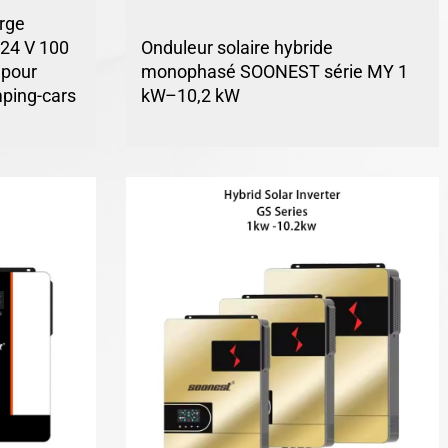
rge
24 V 100
Onduleur solaire hybride
 pour
monophasé SOONEST série MY 1
mping-cars
kW–10,2 kW