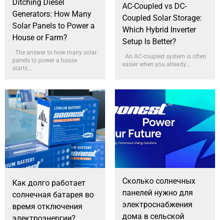
Ditching Diesel
AC-Coupled vs DC-
Generators: How Many
Coupled Solar Storage:
Solar Panels to Power a
Which Hybrid Inverter
House or Farm?
Setup Is Better?
The answer to how many solar
An AC-coupled system is often
panels to power a house
easier when you already...
starts...
Сколько солнечных
Как долго работает
панелей нужно для
солнечная батарея во
электроснабжения
время отключения
дома в сельской
электроэнергии?