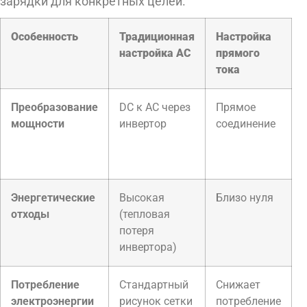
зарядки для конкретных целей.
Особенность
Традиционная
Настройка
настройка AC
прямого
тока
Преобразование
DC к AC через
Прямое
мощности
инвертор
соединение
Энергетические
Высокая
Близо нуля
отходы
(тепловая
потеря
инвертора)
Потребление
Стандартный
Снижает
электроэнергии
рисунок сетки
потребление